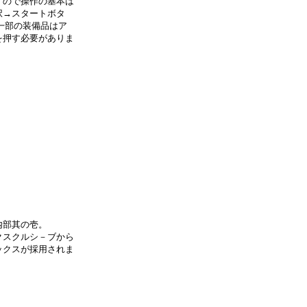
、ので操作の基本は
択→スタートボタ
一部の装備品はア
を押す必要がありま
内部其の壱。
クスクルシ－ブから
ックスが採用されま