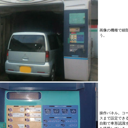
画像の機種で細
う。
操作パネル。コ
スまで設定でき
自動で車形認識