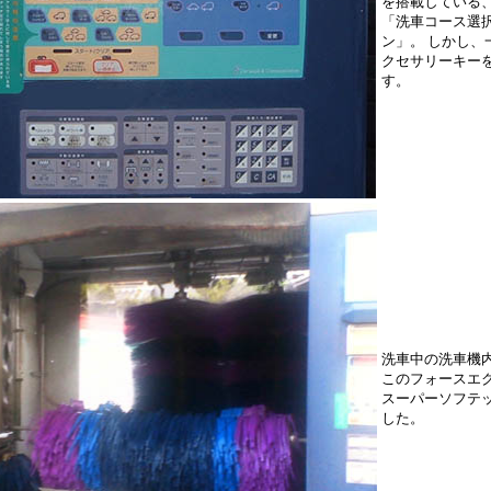
を搭載している
「洗車コース選
ン」。 しかし、
クセサリーキー
す。
洗車中の洗車機
このフォースエ
スーパーソフテ
した。