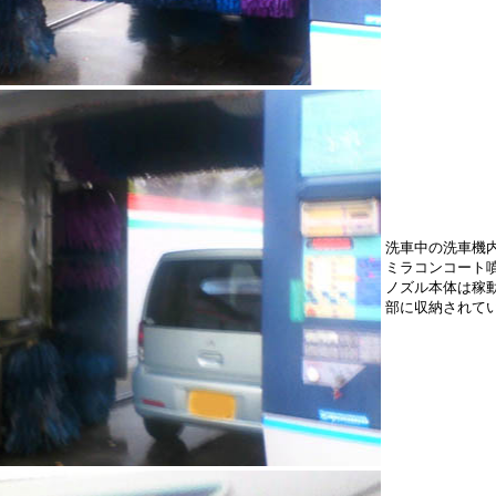
洗車中の洗車機
ミラコンコート
ノズル本体は稼
部に収納されて