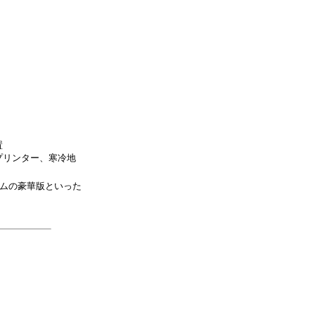
置
プリンター、寒冷地
アムの豪華版といった