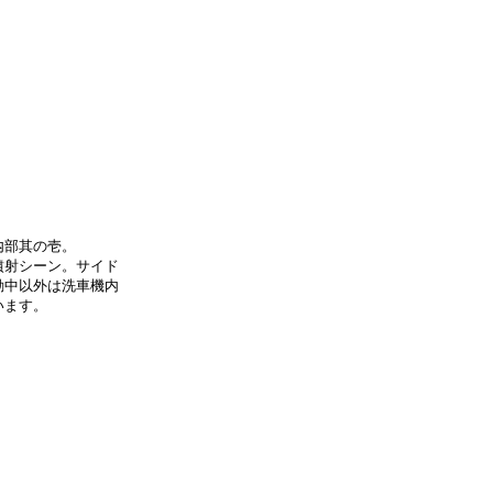
内部其の壱。
噴射シーン。サイド
動中以外は洗車機内
います。