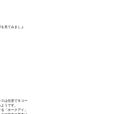
部を見てみましょ
ースは任意で８コー
るようです。
する「ホークアイ」