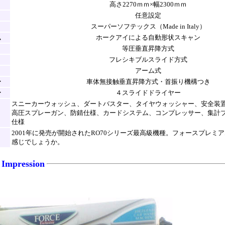
高さ2270ｍｍ×幅2300ｍｍ
任意設定
スーパーソフテックス（Made in Italy）
ム
ホークアイによる自動形状スキャン
等圧垂直昇降方式
フレシキブルスライド方式
アーム式
ー
車体無接触垂直昇降方式・首振り機構つき
ー
４スライドドライヤー
スニーカーウォッシュ、ダートバスター、タイヤウォッシャー、安全装
高圧スプレーガン、防錆仕様、カードシステム、コンプレッサー、集計
仕様
2001年に発売が開始されたRO70シリーズ最高級機種。フォースプレミ
感じでしょうか。
Impression